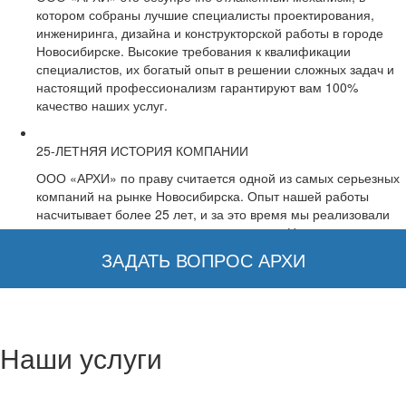
котором собраны лучшие специалисты проектирования,
инжениринга, дизайна и конструкторской работы в городе
Новосибирске. Высокие требования к квалификации
специалистов, их богатый опыт в решении сложных задач и
настоящий профессионализм гарантируют вам 100%
качество наших услуг.
25-ЛЕТНЯЯ ИСТОРИЯ КОМПАНИИ
ООО «АРХИ» по праву считается одной из самых серьезных
компаний на рынке Новосибирска. Опыт нашей работы
насчитывает более 25 лет, и за это время мы реализовали
десятки сложных и интересных проектов. Несмотря на
солидный возраст, мы сохранили любовь и трепет к своей
ЗАДАТЬ ВОПРОС АРХИ
работе, что отражается в каждом проекте, что мы создаем.f
ПОЛНАЯ ТЕХНОЛОГИЧЕСКАЯ ЦЕПОЧКА
ООО «АРХИ» одна из немногих компаний на рынке, которая
Наши услуги
обеспечивает полную технологическую цепочку всех
проектных, конструкторских и инженерных услуг в
Новосибирске. Выбирая нас, вы не только получаете