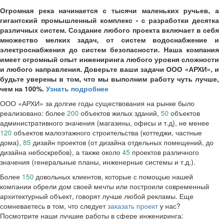
Огромная река начинается с тысячи маленьких ручьев, а
гигантский промышленный комплекс - с разработки десятка
различных систем. Создание любого проекта включает в себя
множество мелких задач, от систем водоснабжение и
электроснабжения до систем безопасности. Наша компания
имеет огромный опыт инжениринга любого уровня сложности
и любого направления. Доверьте ваши задачи ООО «АРХИ», и
будьте уверены в том, что мы выполним работу чуть лучше,
чем на 100%.
Узнать подробнее
ООО «АРХИ» за долгие годы существования на рынке было
реализовано: более
200
объектов жилых зданий,
50
объектов
административного значения (магазины, офисы и т.д), не менее
120
объектов малоэтажного строительства (коттеджи, частные
дома),
85
дизайн проектов (от дизайна отдельных помещений, до
дизайна небоскребов), а также около
45
проектов различного
значения (генеральные планы, инженерные системы и т.д.).
Более
150
довольных клиентов, которые с помощью нашей
компании обрели дом своей мечты или построили современный
архитектурный объект, говорят лучше любой рекламы. Еще
сомневаетесь в том, что следует
заказать проект
у нас?
Посмотрите наши лучшие работы в сфере инжениринга: